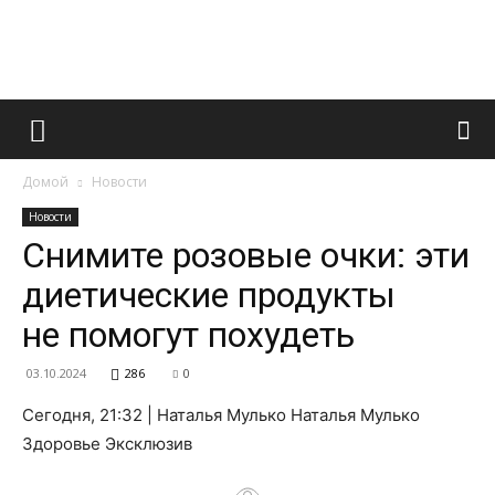
Французский
Домой
Новости
маникюр
Новости
Снимите розовые очки: эти
диетические продукты
и
не помогут похудеть
03.10.2024
286
0
все
Сегодня, 21:32 | Наталья Мулько Наталья Мулько
Здоровье Эксклюзив