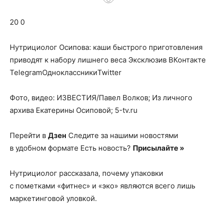
о
20 0
нем
Нутрициолог Осипова: каши быстрого приготовления
приводят к набору лишнего веса
Эксклюзив ВКонтакте
TelegramОдноклассникиTwitter
Фото, видео: ИЗВЕСТИЯ/Павел Волков; Из личного
архива Екатерины Осиповой; 5-tv.ru
Перейти в
Дзен
Следите за нашими новостями
в удобном формате Есть новость?
Присылайте »
Нутрициолог рассказала, почему упаковки
с пометками «фитнес» и «эко» являются всего лишь
маркетинговой уловкой.