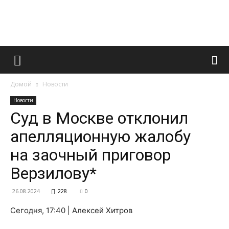
Французский
Домой
Новости
маникюр
Новости
Суд в Москве отклонил
апелляционную жалобу
и
на заочный приговор
Верзилову*
все
26.08.2024
228
0
Сегодня, 17:40 | Алексей Хитров