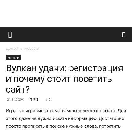
Французский
Домой
Новости
маникюр
Новости
Вулкан удачи: регистрация
и почему стоит посетить
и
сайт?
21.11.2020
718
0
все
Играть в игровые автоматы можно легко и просто. Для
этого даже не нужно искать информацию. Достаточно
просто прописать в поиске нужные слова, потратить