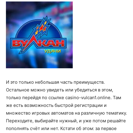
И это только небольшая часть преимуществ.
Остальное можно увидеть или убедиться в этом,
только перейдя по ссылке casino-vulcan1.online. Там
же есть возможность быстрой регистрации и
множество игровых автоматов на различную тематику.
Переходите, выбирайте нужный, и уже потом решайте
пополнять счёт или нет. Кстати об этом: за первое