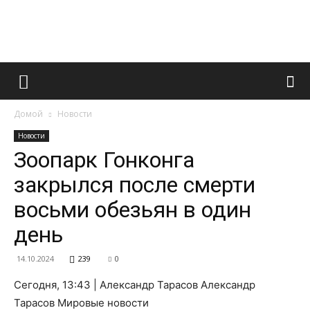
Французский
Домой
Новости
маникюр
Новости
Зоопарк Гонконга
закрылся после смерти
и
восьми обезьян в один
день
все
14.10.2024
239
0
Сегодня, 13:43 | Александр Тарасов Александр
Тарасов Мировые новости