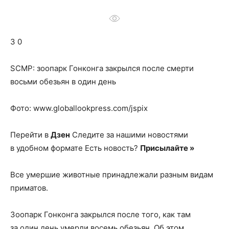
о
3 0
нем
SСМР: зоопарк Гонконга закрылся после смерти
восьми обезьян в один день
Фото: www.globallookpress.com/jspix
Перейти в
Дзен
Следите за нашими новостями
в удобном формате Есть новость?
Присылайте »
Все умершие животные принадлежали разным видам
приматов.
Зоопарк Гонконга закрылся после того, как там
за один день умерли восемь обезьян. Об этом