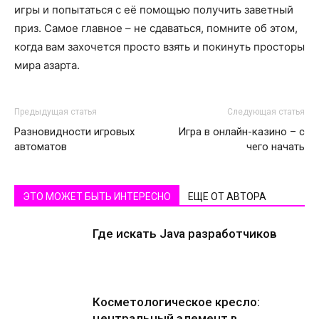
игры и попытаться с её помощью получить заветный
приз. Самое главное – не сдаваться, помните об этом,
когда вам захочется просто взять и покинуть просторы
мира азарта.
Предыдущая статья
Следующая статья
Разновидности игровых
Игра в онлайн-казино – с
автоматов
чего начать
ЭТО МОЖЕТ БЫТЬ ИНТЕРЕСНО
ЕЩЕ ОТ АВТОРА
Где искать Java разработчиков
Косметологическое кресло:
центральный элемент в