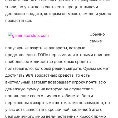
знали, но у каждого слота есть процент выдачи
денежных средств, которым он может, смело и умело
похвастаться.
Обычно
самые
популярные азартные аппараты, которые
представлены в ТОПе первыми или вторыми приносят
наибольшее количество денежных средств
пользователю, который решил сыграть. Сумма может
достигать 98% возрастных средств, то есть
виртуальный автомат возвращает игроку почти всю
денежную сумму, на которую он осуществил
пополнение своего личного кабинета. Вести
переговоры с азартными автоматами невозможно, но
у вас есть шанс стать крошечной частичкой этого
безграничного мира величественных красок прямо