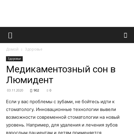
Французский
Домой
Здоровье
маникюр
Здоровье
Медикаментозный сон в
Люмидент
и
03.11.2020
902
0
Если у вас проблемы с зубами, не бойтесь идти к
все
стоматологу. Инновационные технологии вывели
возможности современной стоматологии на новый
уровень. Например, для удаления и лечения зубов
взрослым пациентам и детям применяется