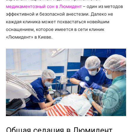
о
медикаментозный сон в Люмидент
– один из методов
эффективной и безопасной анестезии. Далеко не
каждая клиника может похвастаться новейшим
нем
оснащением, которое имеется в сети клиник
«Люмидент» в Киеве.
Общая седация в Люмидент