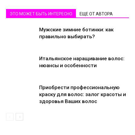
ЭТО МОЖЕТ БЫТЬ ИНТЕРЕСНО
ЕЩЕ ОТ АВТОРА
Мужские зимние ботинки: как
правильно выбирать?
Итальянское наращивание волос:
нюансы и особенности
Приобрести профессиональную
краску для волос: залог красоты и
здоровья Ваших волос