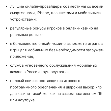
лучшие онлайн-провайдеры совместимы со всеми
смартфонами, iPhone, планшетами и мобильными
устройствами;
регулярные бонусы игроков в онлайн-казино на
реальные деньги;
в большинстве онлайн-казино вы можете играть в
игры для мобильных без необходимости загружать
приложение;
служба мгновенного обслуживания мобильных
казино в России круглосуточная;
полный список поставщиков игрового
программного обеспечения и широкий выбор игр
для казино такой же, как на вашем настольном ПК
или ноутбуке.