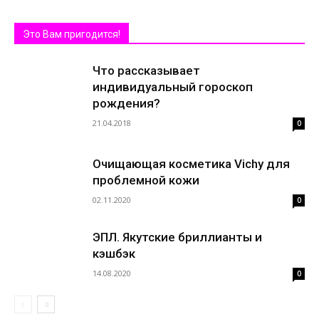
Это Вам пригодится!
Что рассказывает
индивидуальный гороскоп
рождения?
21.04.2018
0
Очищающая косметика Vichy для
проблемной кожи
02.11.2020
0
ЭПЛ. Якутские бриллианты и
кэшбэк
14.08.2020
0