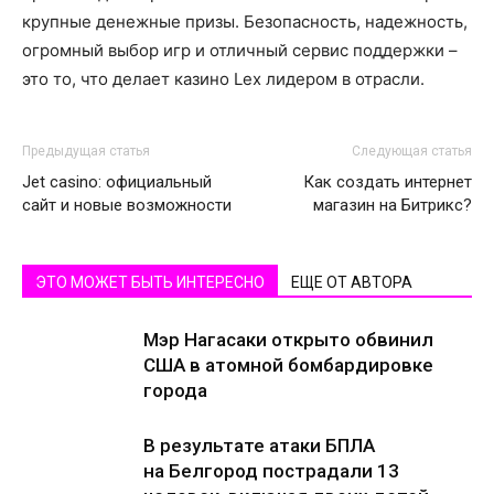
крупные денежные призы. Безопасность, надежность,
огромный выбор игр и отличный сервис поддержки –
это то, что делает казино Lex лидером в отрасли.
Предыдущая статья
Следующая статья
Jet casino: официальный
Как создать интернет
сайт и новые возможности
магазин на Битрикс?
ЭТО МОЖЕТ БЫТЬ ИНТЕРЕСНО
ЕЩЕ ОТ АВТОРА
Мэр Нагасаки открыто обвинил
США в атомной бомбардировке
города
В результате атаки БПЛА
на Белгород пострадали 13