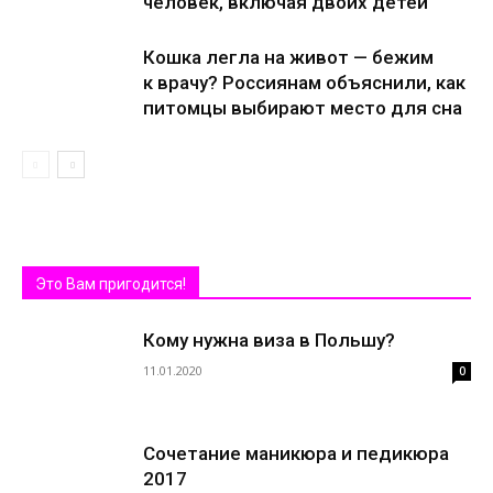
человек, включая двоих детей
Кошка легла на живот — бежим
к врачу? Россиянам объяснили, как
питомцы выбирают место для сна
Это Вам пригодится!
Кому нужна виза в Польшу?
11.01.2020
0
Сочетание маникюра и педикюра
2017