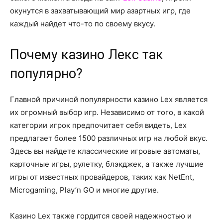
о
окунутся в захватывающий мир азартных игр, где
каждый найдет что-то по своему вкусу.
нем
Почему казино Лекс так
популярно?
Главной причиной популярности казино Lex является
их огромный выбор игр. Независимо от того, в какой
категории игрок предпочитает себя видеть, Lex
предлагает более 1500 различных игр на любой вкус.
Здесь вы найдете классические игровые автоматы,
карточные игры, рулетку, блэкджек, а также лучшие
игры от известных провайдеров, таких как NetEnt,
Microgaming, Play’n GO и многие другие.
Казино Lex также гордится своей надежностью и