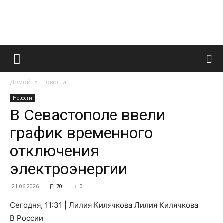
Французский
Домой
Новости
маникюр
Новости
В Севастополе ввели
график временного
и
отключения
электроэнергии
все
21.06.2026
70
0
Сегодня, 11:31 | Лилия Килячкова Лилия Килячкова
В России