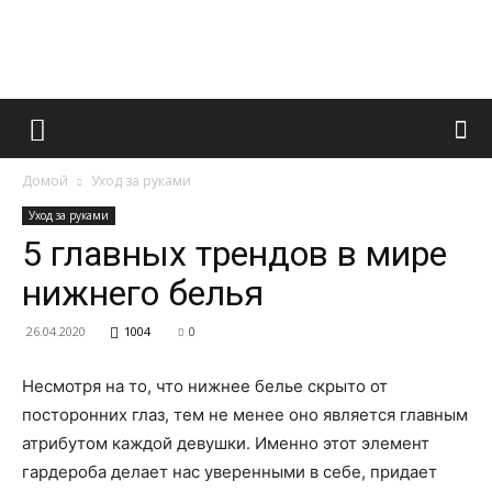
Французский
Домой
Уход за руками
маникюр
Уход за руками
5 главных трендов в мире
нижнего белья
и
26.04.2020
1004
0
Несмотря на то, что нижнее белье скрыто от
все
посторонних глаз, тем не менее оно является главным
атрибутом каждой девушки. Именно этот элемент
гардероба делает нас уверенными в себе, придает